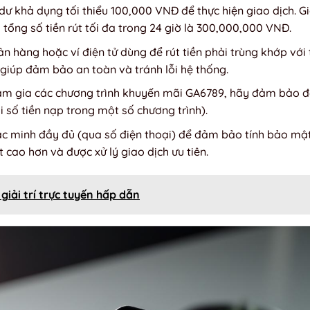
dư khả dụng tối thiểu 100,000 VNĐ để thực hiện giao dịch. Gi
 tổng số tiền rút tối đa trong 24 giờ là 300,000,000 VNĐ.
ân hàng hoặc ví điện tử dùng để rút tiền phải trùng khớp với
 giúp đảm bảo an toàn và tránh lỗi hệ thống.
am gia các chương trình khuyến mãi GA6789, hãy đảm bảo 
ôi số tiền nạp trong một số chương trình).
ác minh đầy đủ (qua số điện thoại) để đảm bảo tính bảo mật
cao hơn và được xử lý giao dịch ưu tiên.
iải trí trực tuyến hấp dẫn