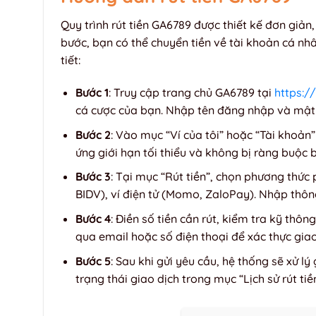
Quy trình rút tiền GA6789 được thiết kế đơn giản
bước, bạn có thể chuyển tiền về tài khoản cá n
tiết:
Bước 1
: Truy cập trang chủ GA6789 tại
https:/
cá cược của bạn. Nhập tên đăng nhập và mật 
Bước 2
: Vào mục “Ví của tôi” hoặc “Tài khoả
ứng giới hạn tối thiểu và không bị ràng buộc 
Bước 3
: Tại mục “Rút tiền”, chọn phương th
BIDV), ví điện tử (Momo, ZaloPay). Nhập thôn
Bước 4
: Điền số tiền cần rút, kiểm tra kỹ thô
qua email hoặc số điện thoại để xác thực giao
Bước 5
: Sau khi gửi yêu cầu, hệ thống sẽ xử l
trạng thái giao dịch trong mục “Lịch sử rút tiền