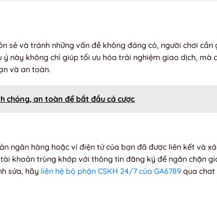
ôn sẻ và tránh những vấn đề không đáng có, người chơi cần 
ý này không chỉ giúp tối ưu hóa trải nghiệm giao dịch, mà 
n và an toàn.
 chóng, an toàn để bắt đầu cá cược
oản ngân hàng hoặc ví điện tử của bạn đã được liên kết và xá
 tài khoản trùng khớp với thông tin đăng ký để ngăn chặn gi
nh sửa, hãy
liên hệ bộ phận CSKH 24/7 của GA6789
qua chat 