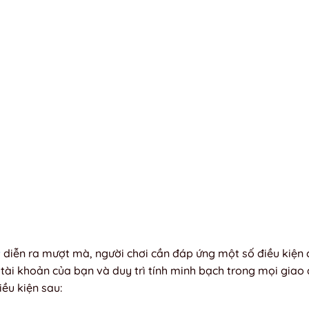
9
diễn ra mượt mà, người chơi cần đáp ứng một số điều kiện 
tài khoản của bạn và duy trì tính minh bạch trong mọi giao 
iều kiện sau: