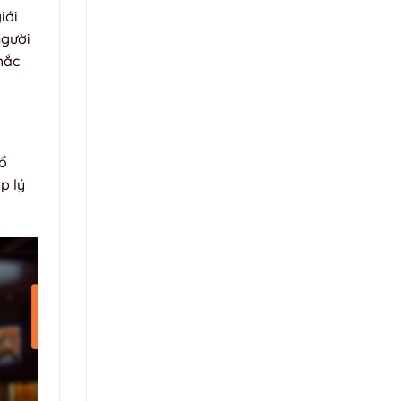
iới
người
hắc
bổ
p lý