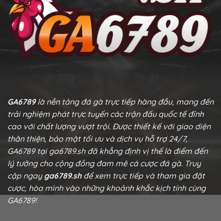
GA6789
là nền tảng đá gà trực tiếp hàng đầu, mang đến
trải nghiệm phát trực tuyến các trận đấu quốc tế đỉnh
cao với chất lượng vượt trội. Được thiết kế với giao diện
thân thiện, bảo mật tối ưu và dịch vụ hỗ trợ 24/7,
GA6789 tại ga6789.sh đã khẳng định vị thế là điểm đến
lý tưởng cho cộng đồng đam mê cá cược đá gà. Truy
cập ngay
ga6789.sh
để xem trực tiếp và tham gia đặt
cược, hòa mình vào những khoảnh khắc kịch tính cùng
GA6789!