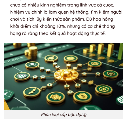
chưa có nhiều kinh nghiệm trong lĩnh vực cá cược.
Nhiệm vụ chính là làm quen hệ thống, tìm kiếm người
chơi và tích lũy kiến thức sản phẩm. Dù hoa hồng
khởi điểm chỉ khoảng 10%, nhưng có cơ chế thăng
hạng rõ ràng theo kết quả hoạt động thực tế.
Phân loại cấp bậc đại lý