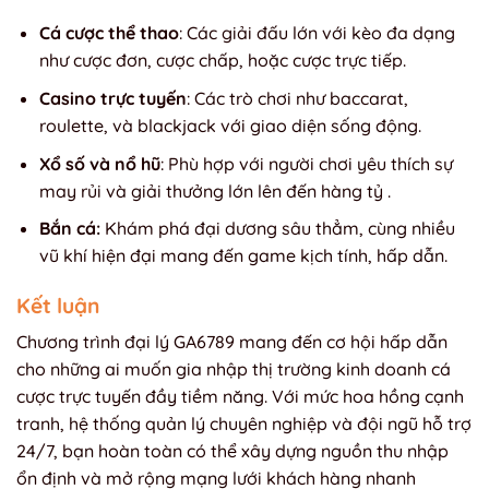
Cá cược thể thao
: Các giải đấu lớn với kèo đa dạng
như cược đơn, cược chấp, hoặc cược trực tiếp.
Casino trực tuyến
: Các trò chơi như baccarat,
roulette, và blackjack với giao diện sống động.
Xổ số và nổ hũ
: Phù hợp với người chơi yêu thích sự
may rủi và giải thưởng lớn lên đến hàng tỷ .
Bắn cá:
Khám phá đại dương sâu thẳm, cùng nhiều
vũ khí hiện đại mang đến game kịch tính, hấp dẫn.
Kết luận
Chương trình đại lý GA6789 mang đến cơ hội hấp dẫn
cho những ai muốn gia nhập thị trường kinh doanh cá
cược trực tuyến đầy tiềm năng. Với mức hoa hồng cạnh
tranh, hệ thống quản lý chuyên nghiệp và đội ngũ hỗ trợ
24/7, bạn hoàn toàn có thể xây dựng nguồn thu nhập
ổn định và mở rộng mạng lưới khách hàng nhanh