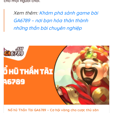
cho mọi người chơi.
Xem thêm:
Khám phá sảnh game bài
GA6789 – nơi bạn hóa thân thành
những thần bài chuyên nghiệp
Nổ hũ Thần Tài GA6789 – Cơ hội vàng cho cược thủ săn