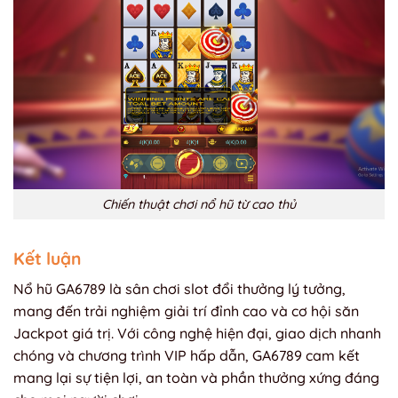
Chiến thuật chơi nổ hũ từ cao thủ
Kết luận
Nổ hũ GA6789 là sân chơi slot đổi thưởng lý tưởng,
mang đến trải nghiệm giải trí đỉnh cao và cơ hội săn
Jackpot giá trị. Với công nghệ hiện đại, giao dịch nhanh
chóng và chương trình VIP hấp dẫn, GA6789 cam kết
mang lại sự tiện lợi, an toàn và phần thưởng xứng đáng