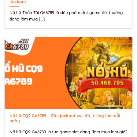
Jackpot
Nổ hũ Thần Tài GA6789 là siêu phẩm slot game đổi thưởng
đang làm mưa [...]
Nổ hũ CQ9 GA6789 – Săn jackpot cực đã, trúng lớn mỗi
ngày
Nổ hũ CQ9 GA6789 là tựa game slot đang “làm mưa làm gió”