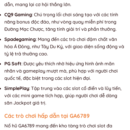
dẫn, mang lại cơ hội thắng lớn.
CQ9 Gaming
: Chú trọng lối chơi sáng tạo với các tính
năng bonus độc đáo, như vòng quay miễn phí trong
Đường Mạc Chược, tăng tính giải trí và phần thưởng.
Spadegaming
: Mang đến các trò chơi đậm chất văn
hóa Á Đông, như Tây Du Ký, với giao diện sống động và
tỷ lệ trả thưởng cao.
PG Soft
: Được yêu thích nhờ hiệu ứng hình ảnh mãn
nhãn và gameplay mượt mà, phù hợp với người chơi
quốc tế, đặc biệt trong các slot hiện đại.
SimplePlay
: Tập trung vào các slot cổ điển và lũy tiến,
với các mini game tích hợp, giúp người chơi dễ dàng
săn Jackpot giá trị.
Các trò chơi hấp dẫn tại GA6789
Nổ hũ GA6789 mang đến kho tàng trò chơi slot đa