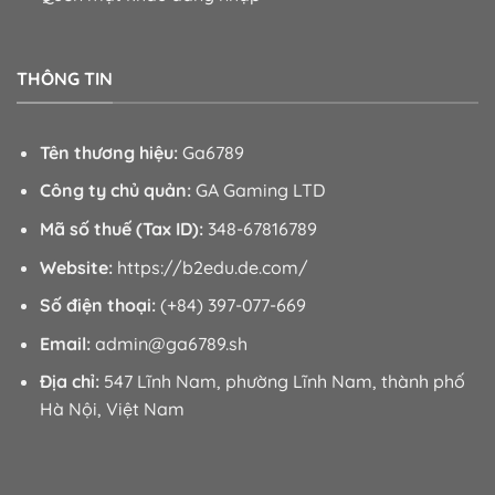
THÔNG TIN
Tên thương hiệu:
Ga6789
Công ty chủ quản:
GA Gaming LTD
Mã số thuế (Tax ID):
348-67816789
Website:
https://b2edu.de.com/
Số điện thoại:
(+84) 397-077-669
Email:
admin@ga6789.sh
Địa chỉ:
547 Lĩnh Nam, phường Lĩnh Nam, thành phố
Hà Nội, Việt Nam