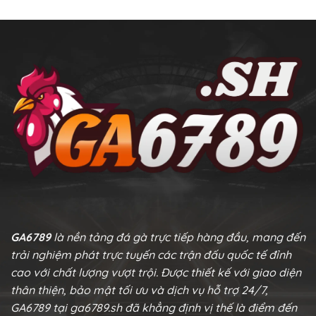
GA6789
trúng
–
lớn
Săn
mỗi
boss
ngày
cực
đã,
thưởng
lớn
liền
tay
GA6789
là nền tảng đá gà trực tiếp hàng đầu, mang đến
trải nghiệm phát trực tuyến các trận đấu quốc tế đỉnh
cao với chất lượng vượt trội. Được thiết kế với giao diện
thân thiện, bảo mật tối ưu và dịch vụ hỗ trợ 24/7,
GA6789 tại ga6789.sh đã khẳng định vị thế là điểm đến