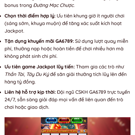
bonus trong
Đường Mạc Chược
.
Chọn thời điểm hợp lý:
Ưu tiên khung giờ ít người chơi
(sáng sớm, khuya muộn) để tăng xác suất kích hoạt
Jackpot.
Tận dụng khuyến mãi GA6789:
Sử dụng lượt quay miễn
phí, thưởng nạp hoặc hoàn tiền để chơi nhiều hơn mà
không phát sinh chi phí.
Ưu tiên game Jackpot lũy tiến:
Tham gia các trò như
Thần Tài
,
Tây Du Ký
để săn giải thưởng tích lũy lên đến
hàng tỷ đồng.
Liên hệ hỗ trợ kịp thời:
Đội ngũ CSKH GA6789 trực tuyến
24/7, sẵn sàng giải đáp mọi vấn đề liên quan đến trò
chơi hoặc giao dịch.