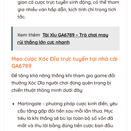
gian cá cược trực tuyến sinh động, có thể tham
gia nhiều ván hấp dẫn, kịch tính chỉ trong tích
tắc.
Xem thêm
Tài Xỉu GA6789 – Trò chơi may
rủi thắng lớn cực nhanh
Mẹo cược Xóc Đĩa trực tuyến tại nhà cái
GA6789
Để tăng khả năng thắng khi tham gia game đổi
thưởng Xóc Dĩa người chơi đừng quên trang bị
chiến thuật thông minh dưới đây:
Martingale – phương pháp cược kinh điển, yêu
cầu tăng gấp đôi tiền sau mỗi lần thua. Mục
tiêu là khi thắng sẽ bù lại toàn bộ số vốn đã
mất và thu lời bằng đúng tiền cược ban đầu.