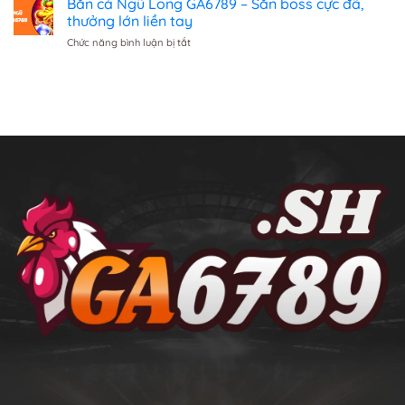
Bắn cá Ngũ Long GA6789 – Săn boss cực đã,
Cơ
tế
CQ9
hội
thưởng lớn liền tay
GA6789
vàng
ở
Chức năng bình luận bị tắt
–
cho
Bắn
Săn
cược
cá
jackpot
thủ
Ngũ
cực
săn
Long
đã,
Jackpot
GA6789
trúng
–
lớn
Săn
mỗi
boss
ngày
cực
đã,
thưởng
lớn
liền
tay