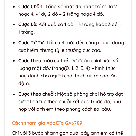
Cược Chẵn:
Tổng số mặt đỏ hoặc trắng là 2
hoặc 4, ví dụ 2 đỏ – 2 trắng hoặc 4 đỏ.
Cược Lẻ:
Kết quả có 1 đỏ – 3 trắng hoặc 3 đỏ –
1 trắng.
Cược Tứ Tử:
Tất cả 4 mặt đều cùng màu –dạng
cực hiếm nhưng tỷ lệ thưởng cực cao.
Cược theo màu cụ thể:
Dự đoán chính xác số
lượng mặt đỏ/trắng(0, 1, 2, 3, 4) – hình thức
này dành cho người chơi thích rủi ro cao, ăn
đậm.
Cược theo chuỗi:
Một số phòng chơi hỗ trợ đặt
cược liên tục theo chuỗi kết quả trước đó, phù
hợp với anh em theo phong cách soi cầu.
Cách tham gia Xóc Đĩa GA6789
Chỉ với 3 bước nhanh gọn dưới đây anh em có thể