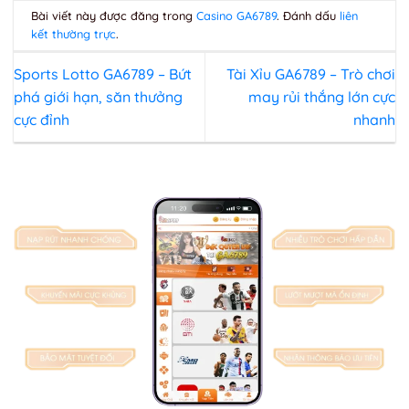
Bài viết này được đăng trong
Casino GA6789
. Đánh dấu
liên
kết thường trực
.
Sports Lotto GA6789 – Bứt
Tài Xỉu GA6789 – Trò chơi
phá giới hạn, săn thưởng
may rủi thắng lớn cực
cực đỉnh
nhanh