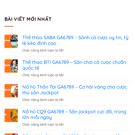
BÀI VIẾT MỚI NHẤT
Thể thao SABA GA6789 – Sảnh cá cược uy tín, tỷ
lệ kèo đỉnh cao
ở
Chức năng bình luận bị tắt
Thể
thao
Thể thao BTI GA6789 – Sân chơi cá cược chuẩn
SABA
quốc tế
GA6789
ở
Chức năng bình luận bị tắt
–
Thể
Sảnh
thao
Nổ hũ Thần Tài GA6789 – Cơ hội vàng cho cược
cá
BTI
cược
thủ săn Jackpot
GA6789
uy
ở
Chức năng bình luận bị tắt
–
tín,
Nổ
Sân
tỷ
hũ
Nổ hũ CQ9 GA6789 – Săn jackpot cực đã, trúng
chơi
lệ
Thần
cá
lớn mỗi ngày
kèo
Tài
cược
đỉnh
ở
Chức năng bình luận bị tắt
GA6789
chuẩn
cao
Nổ
–
quốc
hũ