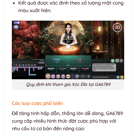
Kết quả được xác định theo số lượng mặt cùng
màu xuất hiện.
Quy định khi tham gia Xóc Đĩa tại GA6789
Các loại cược phổ biến
Để tăng tính hấp dẫn, thắng lớn dễ dàng, GA6789
cung cấp nhiều hình thức đặt cược phù hợp với
nhu cầu từ cơ bản đến nâng cao: