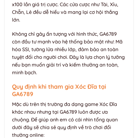
x100 lần giá trị cược. Các cửa cược như Tài, Xỉu,
Chẵn, Lẻ đều dễ hiểu và mang lại cơ hội thắng
lớn.
Không chỉ gây ấn tượng với hình thức, GA6789
còn đầu tư mạnh vào hệ thống bảo mật như: Mã
hóa SSI, tường lửa nhiều lớp, đảm bảo an toàn
tuyệt đối cho người chơi. Đây là lựa chọn lý tưởng
nếu bạn muốn giải trí và kiếm thưởng an toàn,
minh bạch.
Quy định khi tham gia Xóc Đĩa tại
GA6789
Mặc dù trên thị trường đa dạng game Xóc Đĩa
khác nhau nhưng tại GA6789 luôn được ưa
chuộng. Để giúp anh em có cái nhìn tổng quan
dưới đây sẽ chia sẻ quy định về trò chơi đổi
thưởng online: