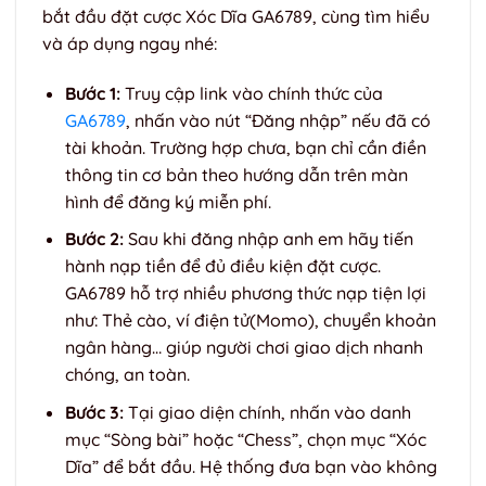
bắt đầu đặt cược Xóc Dĩa GA6789, cùng tìm hiểu
và áp dụng ngay nhé:
Bước 1:
Truy cập link vào chính thức của
GA6789
, nhấn vào nút “Đăng nhập” nếu đã có
tài khoản. Trường hợp chưa, bạn chỉ cần điền
thông tin cơ bản theo hướng dẫn trên màn
hình để đăng ký miễn phí.
Bước 2:
Sau khi đăng nhập anh em hãy tiến
hành nạp tiền để đủ điều kiện đặt cược.
GA6789 hỗ trợ nhiều phương thức nạp tiện lợi
như: Thẻ cào, ví điện tử(Momo), chuyển khoản
ngân hàng… giúp người chơi giao dịch nhanh
chóng, an toàn.
Bước 3:
Tại giao diện chính, nhấn vào danh
mục “Sòng bài” hoặc “Chess”, chọn mục “Xóc
Dĩa” để bắt đầu. Hệ thống đưa bạn vào không