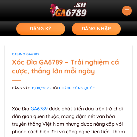
Bỏ
qua
nội
dung
ĐĂNG KÝ
ĐĂNG NHẬP
CASINO GA6789
Xóc Đĩa GA6789 – Trải nghiệm cá
cược, thắng lớn mỗi ngày
ĐĂNG VÀO
11/10/2025
BỞI
HUỲNH CÔNG QUỐC
Xóc Đĩa
GA6789
được phát triển dựa trên trò chơi
dân gian quen thuộc, mang đậm nét văn hóa
truyền thống Việt Nam nhưng được nâng cấp với
phong cách hiện đại và công nghệ tiên tiến. Tham