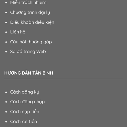
Miễn trách nhiệm
Chương trình đại lý
Điều khoản điều kiện
Liên hệ
Câu hỏi thường gặp
Sơ đồ trang Web
HƯỚNG DẪN TÂN BINH
Cách đăng ký
Cách đăng nhập
Cách nạp tiền
Cách rút tiền