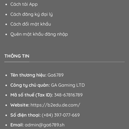
Cách tải App
Cách đăng ký đại lý
Cách đổi mật khẩu
Quên mật khẩu đăng nhập
THÔNG TIN
Tên thương hiệu:
Ga6789
Công ty chủ quản:
GA Gaming LTD
Mã số thuế (Tax ID):
348-67816789
Website:
https://b2edu.de.com/
Số điện thoại:
(+84) 397-077-669
Email:
admin@ga6789.sh