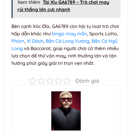
Xem thêm
Tài Xỉu GA6789 – Trò chơi may
rủi thắng lớn cực nhanh
Bên cạnh Xóc Đĩa, GA6789 còn hội tụ loạt trò chơi
hấp dẫn khác như
bingo may mắn
, Sports Lotto,
Phỏm
,
Xì Dách
,
Bắn Cá Long Vương
,
Bắn Cá Ngũ
Long
và Baccarat, giúp người chơi có thêm nhiều
lựa chọn để thử vận may, rinh thưởng lớn và tận
hưởng phút giây giải trí trọn vẹn nhất.
Đánh giá